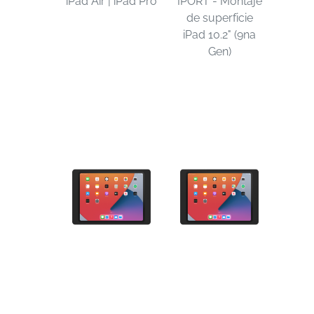
iPad Air | iPad Pro
IPORT - Montaje
de superficie
iPad 10.2" (9na
Gen)