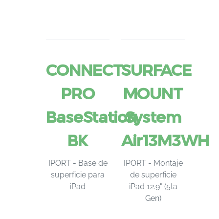
CONNECT
SURFACE
PRO
MOUNT
BaseStation
System
BK
Air13M3WH
IPORT - Base de
IPORT - Montaje
superficie para
de superficie
iPad
iPad 12.9" (5ta
Gen)